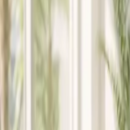
Chi
Siamo
Team
Sedi
Pagamenti
Blog
Recensioni
Contatti
Chi
Siamo
Team
Sedi
Pagamenti
Blog
Recensioni
Contatti