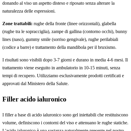
donando al viso un aspetto disteso e riposato senza alterare la
naturalezza delle espressioni.
Zone trattabili:
rughe della fronte (linee orizzontali), glabella
(rughe tra le sopracciglia), zampe di gallina (contorno occhi), bunny
lines (naso), gummy smile (sorriso gengivale), rughe perilabiali
(codice a barre) e trattamento della mandibola per il bruxismo.
I risultati sono visibili dopo 3-7 giorni e durano in media 4-6 mesi. Il
trattamento viene eseguito in ambulatorio in 10-15 minuti, senza
tempi di recupero. Utilizziamo esclusivamente prodotti certificati e
approvati dal Ministero della Salute.
Filler acido ialuronico
I filler a base di acido ialuronico sono gel iniettabili che restituiscono
volume, definiscono i contorni del viso e attenuano le rughe statiche.
L'acido ialuronico è una sostanza naturalmente presente nel nostro