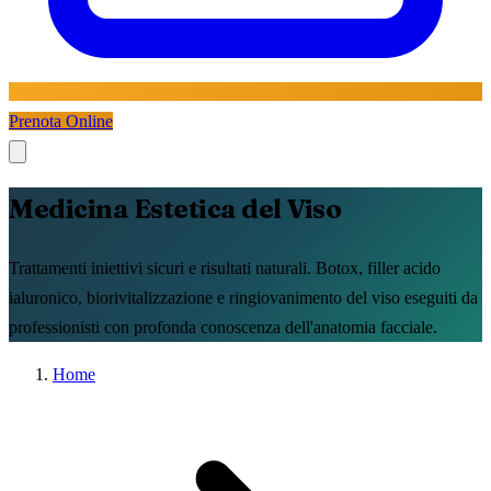
Prenota Online
Medicina Estetica del Viso
Trattamenti iniettivi sicuri e risultati naturali. Botox, filler acido
ialuronico, biorivitalizzazione e ringiovanimento del viso eseguiti da
professionisti con profonda conoscenza dell'anatomia facciale.
Home