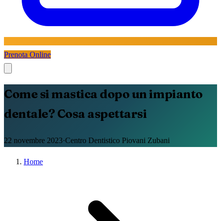
Prenota Online
Come si mastica dopo un impianto
dentale? Cosa aspettarsi
22 novembre 2023
·
Centro Dentistico Piovani Zubani
Home