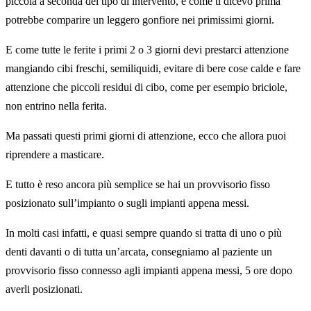
piccola a seconda del tipo di intervento, e come ti dicevo prima
potrebbe comparire un leggero gonfiore nei primissimi giorni.
E come tutte le ferite i primi 2 o 3 giorni devi prestarci attenzione
mangiando cibi freschi, semiliquidi, evitare di bere cose calde e fare
attenzione che piccoli residui di cibo, come per esempio briciole,
non entrino nella ferita.
Ma passati questi primi giorni di attenzione, ecco che allora puoi
riprendere a masticare.
E tutto è reso ancora più semplice se hai un provvisorio fisso
posizionato sull’impianto o sugli impianti appena messi.
In molti casi infatti, e quasi sempre quando si tratta di uno o più
denti davanti o di tutta un’arcata, consegniamo al paziente un
provvisorio fisso connesso agli impianti appena messi, 5 ore dopo
averli posizionati.