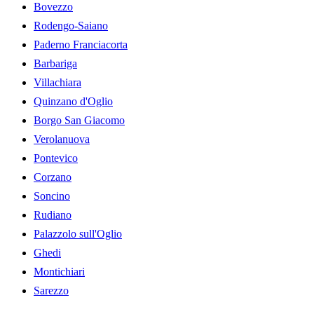
Bovezzo
Rodengo-Saiano
Paderno Franciacorta
Barbariga
Villachiara
Quinzano d'Oglio
Borgo San Giacomo
Verolanuova
Pontevico
Corzano
Soncino
Rudiano
Palazzolo sull'Oglio
Ghedi
Montichiari
Sarezzo