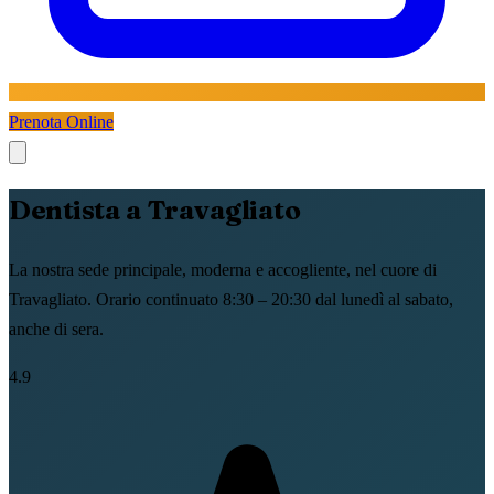
Prenota Online
Dentista a Travagliato
La nostra sede principale, moderna e accogliente, nel cuore di
Travagliato. Orario continuato 8:30 – 20:30 dal lunedì al sabato,
anche di sera.
4.9