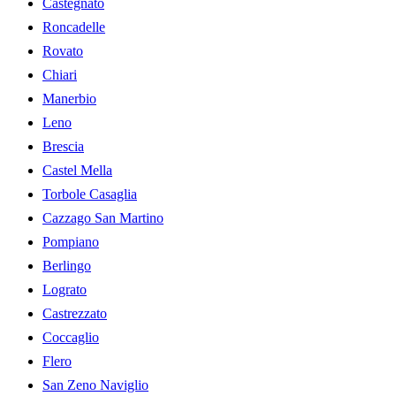
Castegnato
Roncadelle
Rovato
Chiari
Manerbio
Leno
Brescia
Castel Mella
Torbole Casaglia
Cazzago San Martino
Pompiano
Berlingo
Lograto
Castrezzato
Coccaglio
Flero
San Zeno Naviglio