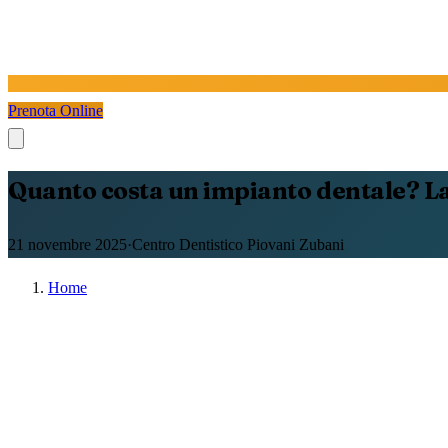
Prenota Online
Quanto costa un impianto dentale? La
21 novembre 2025
·
Centro Dentistico Piovani Zubani
Home