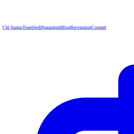
Chi
Siamo
Team
Sedi
Pagamenti
Blog
Recensioni
Contatti
Chi
Siamo
Team
Sedi
Pagamenti
Blog
Recensioni
Contatti