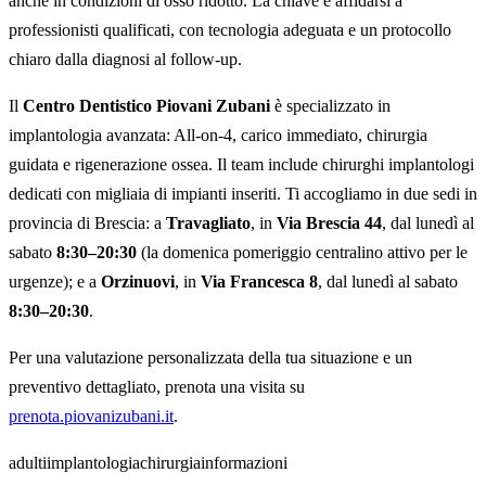
anche in condizioni di osso ridotto. La chiave è affidarsi a
professionisti qualificati, con tecnologia adeguata e un protocollo
chiaro dalla diagnosi al follow-up.
Il
Centro Dentistico Piovani Zubani
è specializzato in
implantologia avanzata: All-on-4, carico immediato, chirurgia
guidata e rigenerazione ossea. Il team include chirurghi implantologi
dedicati con migliaia di impianti inseriti. Ti accogliamo in due sedi in
provincia di Brescia: a
Travagliato
, in
Via Brescia 44
, dal lunedì al
sabato
8:30–20:30
(la domenica pomeriggio centralino attivo per le
urgenze); e a
Orzinuovi
, in
Via Francesca 8
, dal lunedì al sabato
8:30–20:30
.
Per una valutazione personalizzata della tua situazione e un
preventivo dettagliato, prenota una visita su
prenota.piovanizubani.it
.
adulti
implantologia
chirurgia
informazioni