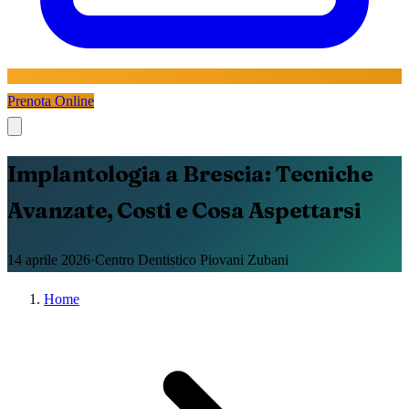
Prenota Online
Implantologia a Brescia: Tecniche
Avanzate, Costi e Cosa Aspettarsi
14 aprile 2026
·
Centro Dentistico Piovani Zubani
Home