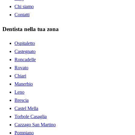
Chi siamo
Contatti
Dentista nella tua zona
Ospitaletto
Castegnato
Roncadelle
Rovato
Chiari
Manerbio
Leno
Brescia
Castel Mella
Torbole Casaglia
Cazzago San Martino
Pompiano