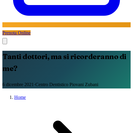
Prenota Online
Tanti dottori, ma si ricorderanno di
me?
6 dicembre 2021
·
Centro Dentistico Piovani Zubani
Home