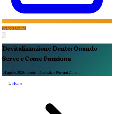
Prenota Online
Devitalizzazione Dente: Quando
Serve e Come Funziona
14 aprile 2026
·
Centro Dentistico Piovani Zubani
Home