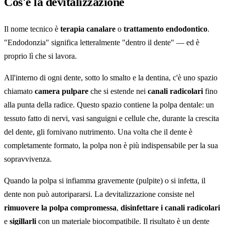
Cos'è la devitalizzazione
Il nome tecnico è
terapia canalare
o
trattamento endodontico
.
"Endodonzia" significa letteralmente "dentro il dente" — ed è
proprio lì che si lavora.
All'interno di ogni dente, sotto lo smalto e la dentina, c'è uno spazio
chiamato
camera pulpare
che si estende nei
canali radicolari
fino
alla punta della radice. Questo spazio contiene la polpa dentale: un
tessuto fatto di nervi, vasi sanguigni e cellule che, durante la crescita
del dente, gli fornivano nutrimento. Una volta che il dente è
completamente formato, la polpa non è più indispensabile per la sua
sopravvivenza.
Quando la polpa si infiamma gravemente (pulpite) o si infetta, il
dente non può autoripararsi. La devitalizzazione consiste nel
rimuovere la polpa compromessa
,
disinfettare i canali radicolari
e
sigillarli
con un materiale biocompatibile. Il risultato è un dente