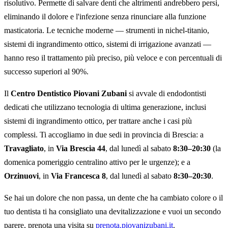
risolutivo. Permette di salvare denti che altrimenti andrebbero persi,
eliminando il dolore e l'infezione senza rinunciare alla funzione
masticatoria. Le tecniche moderne — strumenti in nichel-titanio,
sistemi di ingrandimento ottico, sistemi di irrigazione avanzati —
hanno reso il trattamento più preciso, più veloce e con percentuali di
successo superiori al 90%.
Il
Centro Dentistico Piovani Zubani
si avvale di endodontisti
dedicati che utilizzano tecnologia di ultima generazione, inclusi
sistemi di ingrandimento ottico, per trattare anche i casi più
complessi. Ti accogliamo in due sedi in provincia di Brescia: a
Travagliato
, in
Via Brescia 44
, dal lunedì al sabato
8:30–20:30
(la
domenica pomeriggio centralino attivo per le urgenze); e a
Orzinuovi
, in
Via Francesca 8
, dal lunedì al sabato
8:30–20:30
.
Se hai un dolore che non passa, un dente che ha cambiato colore o il
tuo dentista ti ha consigliato una devitalizzazione e vuoi un secondo
parere, prenota una visita su
prenota.piovanizubani.it
.